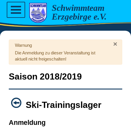
Schwimmteam
Erzgebirge e.V.
Home
×
Warnung
Die Anmeldung zu dieser Veranstaltung ist
News
aktuell nicht freigeschalten!
Verein
Saison 2018/2019
Vorstand
Teams
Ski-Trainingslager
Anfänger
Trainer
Kurse
Anmeldung