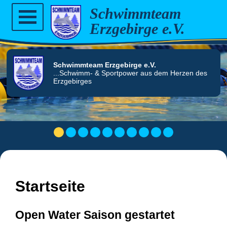
Schwimmteam
Erzgebirge e.V.
Home
Schwimmteam
Erzgebirge e.V.
...Schwimm- & Sportpower aus dem Herzen des
Erzgebirges
News
Verein
1
2
3
4
5
6
7
8
9
10
Vorstand
Teams
Startseite
Anfänger
Trainer
Kurse
Open Water Saison gestartet