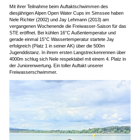
Nachwuchs
Chronik
Events
Kinder
Mit ihrer Teilnahme beim Auftaktschwimmen des
diesjährigen Alpen Open Water Cups im Simssee haben
Nele Richter (2002) und Jay Lehmann (2013) am
vergangenen Wochenende die Freiwasser-Saison für das
Dokumente / Ordnungen
Saison 2026/2027
Erwachsene
Talente
IESC
STE eröffnet. Bei kühlen 16°C Außentemperatur und
gerade einmal 15°C Wassertemperatur startete Jay
erfolgreich (Platz 1 in seiner AK) über die 500m
Saison 2025/2026
Vereinsshop
Anmeldung
Kader
Jugenddistanz. In ihrem ersten Langstreckenrennen über
4000m schlug sich Nele respektabel mit einem 4. Platz in
der Juniorenwertung. Ein toller Auftakt unserer
Saison 2024/2025
Team Razzo
Newsletter
Freiwasserschwimmer.
Saison 2023/2024
Team-Bereich
Saison 2022/2023
Saison 2021/2022